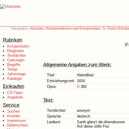
Navigation:
Klassika
/
Komponistinnen und Komponisten
/
S
/
Franz Schube
Rubriken
F
Komponisten
Dirigenten
Textdichter
Gattungen
Allgemeine Angaben zum Werk:
Begriffe
Tempi
Jahrestage
Titel:
Abendlied
Kataloge
Entstehungszeit:
1816
Einkaufen
Opus:
D
382
CD-Tipps
Angebote
Text:
Service
Textdichter:
anonym
Suchen
Kontakt
Sprache:
deutsch
Impressum
Liedtext:
Sanft glänzt die Abendsonne
Datenschutz
Auf diese stille Flur