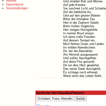
Historie
Und strahlet Ruh und Wonne
Opernhäuser
Auf jede Kreatur.
Veranstaltungen
Sie zeichnet Licht und Schatte
Auf die beblümte Au,
Und auf den grünen Matten
Blitzt der kristallne Tau.
Hier in der Zephyrn Spiele
Beim frohen Vogelchor,
Hier steigen Hochgefühle
In meiner Brust empor.
Ich atme süße Freuden
Auf diesem Tempel ein,
Mich fliehen Gram und Leiden
Im milden Abendschein.
Dir, der die Abendröte
Am Himmel ausgespannt
Und süßes Nachtgeflöte
Auf diese Flur gesandt,
Dir sei dies Herz geweihet,
Das reiner Dank durchglüht,
Es schlage noch erfreuet,
Wenn einst das Leben flieht.
Suche bei den Klassika-Partnern: