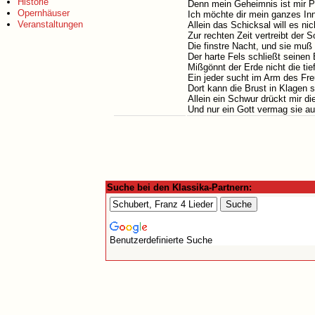
Historie
Denn mein Geheimnis ist mir Pf
Opernhäuser
Ich möchte dir mein ganzes Inn
Veranstaltungen
Allein das Schicksal will es nic
Zur rechten Zeit vertreibt der 
Die finstre Nacht, und sie muß 
Der harte Fels schließt seinen
Mißgönnt der Erde nicht die ti
Ein jeder sucht im Arm des Fr
Dort kann die Brust in Klagen s
Allein ein Schwur drückt mir di
Und nur ein Gott vermag sie au
Suche bei den Klassika-Partnern:
Benutzerdefinierte Suche