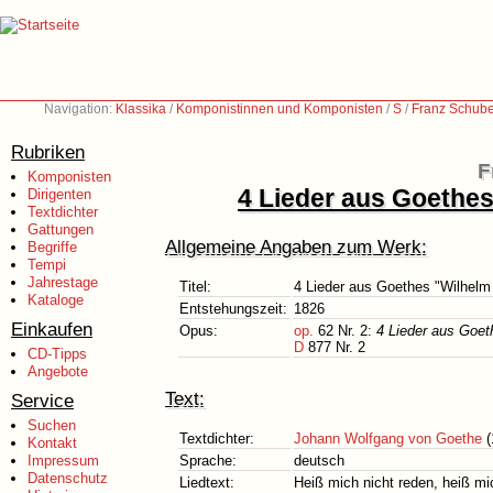
Navigation:
Klassika
/
Komponistinnen und Komponisten
/
S
/
Franz Schube
Rubriken
F
Komponisten
4 Lieder aus Goethes
Dirigenten
Textdichter
Gattungen
Allgemeine Angaben zum Werk:
Begriffe
Tempi
Jahrestage
Titel:
4 Lieder aus Goethes "Wilhelm 
Kataloge
Entstehungszeit:
1826
Einkaufen
Opus:
op.
62 Nr. 2:
4 Lieder aus Goet
D
877 Nr. 2
CD-Tipps
Angebote
Text:
Service
Suchen
Textdichter:
Johann Wolfgang von Goethe
(
Kontakt
Impressum
Sprache:
deutsch
Datenschutz
Liedtext:
Heiß mich nicht reden, heiß m