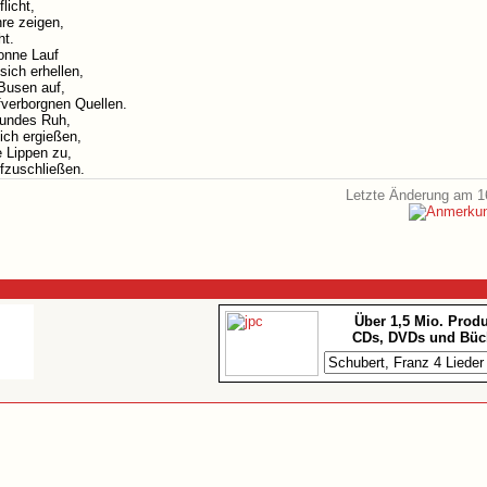
licht,
re zeigen,
ht.
Sonne Lauf
sich erhellen,
 Busen auf,
efverborgnen Quellen.
eundes Ruh,
ich ergießen,
e Lippen zu,
fzuschließen.
Letzte Änderung am 1
Über 1,5 Mio. Prod
CDs, DVDs und Büc