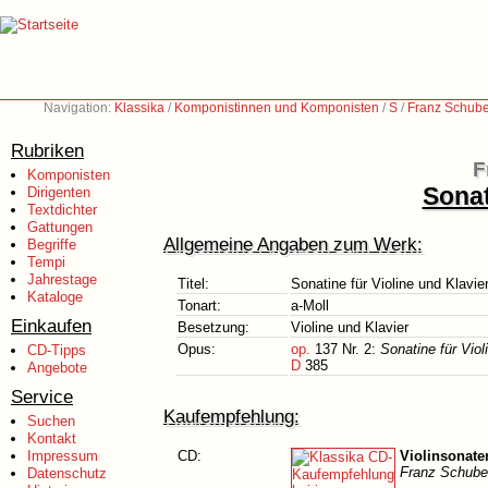
Navigation:
Klassika
/
Komponistinnen und Komponisten
/
S
/
Franz Schube
Rubriken
F
Komponisten
Sonat
Dirigenten
Textdichter
Gattungen
Allgemeine Angaben zum Werk:
Begriffe
Tempi
Jahrestage
Titel:
Sonatine für Violine und Klavie
Kataloge
Tonart:
a-Moll
Einkaufen
Besetzung:
Violine und Klavier
Opus:
op.
137 Nr. 2:
Sonatine für Viol
CD-Tipps
D
385
Angebote
Service
Kaufempfehlung:
Suchen
Kontakt
Impressum
CD:
Violinsonaten
Franz Schuber
Datenschutz