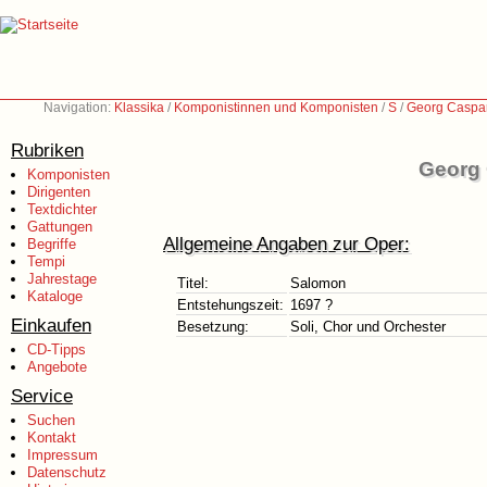
Navigation:
Klassika
/
Komponistinnen und Komponisten
/
S
/
Georg Caspa
Rubriken
Georg 
Komponisten
Dirigenten
Textdichter
Gattungen
Allgemeine Angaben zur Oper:
Begriffe
Tempi
Jahrestage
Titel:
Salomon
Kataloge
Entstehungszeit:
1697 ?
Einkaufen
Besetzung:
Soli, Chor und Orchester
CD-Tipps
Angebote
Service
Suchen
Kontakt
Impressum
Datenschutz