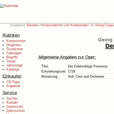
Navigation:
Klassika
/
Komponistinnen und Komponisten
/
S
/
Georg Caspa
Rubriken
Georg 
Komponisten
De
Dirigenten
Textdichter
Gattungen
Allgemeine Angaben zur Oper:
Begriffe
Tempi
Jahrestage
Titel:
Der Edelmühtige Porsenna
Kataloge
Entstehungszeit:
1718
Einkaufen
Besetzung:
Soli, Chor und Orchester
CD-Tipps
Angebote
Service
Suchen
Kontakt
Impressum
Datenschutz