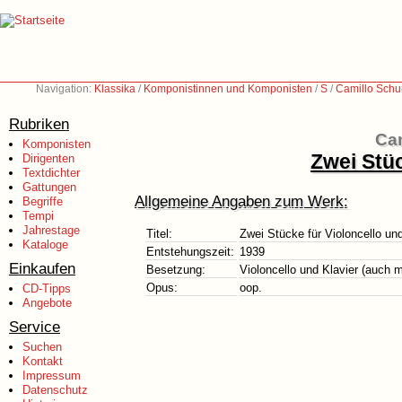
Navigation:
Klassika
/
Komponistinnen und Komponisten
/
S
/
Camillo Sch
Rubriken
Ca
Komponisten
Zwei Stüc
Dirigenten
Textdichter
Gattungen
Allgemeine Angaben zum Werk:
Begriffe
Tempi
Jahrestage
Titel:
Zwei Stücke für Violoncello und
Kataloge
Entstehungszeit:
1939
Einkaufen
Besetzung:
Violoncello und Klavier (auch m
Opus:
oop.
CD-Tipps
Angebote
Service
Suchen
Kontakt
Impressum
Datenschutz