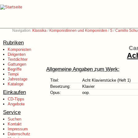
Navigation:
Klassika
/
Komponistinnen und Komponisten
/
S
/
Camillo Sch
Rubriken
Ca
Komponisten
Ach
Dirigenten
Textdichter
Gattungen
Allgemeine Angaben zum Werk:
Begriffe
Tempi
Jahrestage
Titel:
Acht Klavierstücke (Heft 1)
Kataloge
Besetzung:
Klavier
Einkaufen
Opus:
oop.
CD-Tipps
Angebote
Service
Suchen
Kontakt
Impressum
Datenschutz