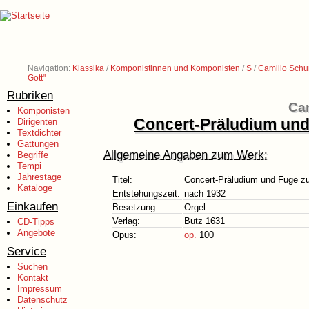
Navigation:
Klassika
/
Komponistinnen und Komponisten
/
S
/
Camillo Sch
Gott"
Rubriken
Ca
Komponisten
Concert-Präludium und
Dirigenten
Textdichter
Gattungen
Allgemeine Angaben zum Werk:
Begriffe
Tempi
Jahrestage
Titel:
Concert-Präludium und Fuge zu
Kataloge
Entstehungszeit:
nach 1932
Einkaufen
Besetzung:
Orgel
Verlag:
Butz 1631
CD-Tipps
Angebote
Opus:
op.
100
Service
Suchen
Kontakt
Impressum
Datenschutz