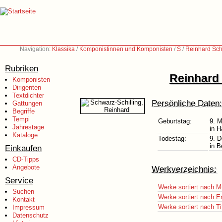
Navigation:
Klassika
/
Komponistinnen und Komponisten
/
S
/
Reinhard Sch
Rubriken
Reinhard 
Komponisten
Dirigenten
Textdichter
Persönliche Daten:
Gattungen
Begriffe
Tempi
Geburtstag:
9. M
Jahrestage
in H
Kataloge
Todestag:
9. 
in B
Einkaufen
CD-Tipps
Angebote
Werkverzeichnis:
Service
Werke sortiert nach M
Suchen
Werke sortiert nach E
Kontakt
Werke sortiert nach Ti
Impressum
Datenschutz