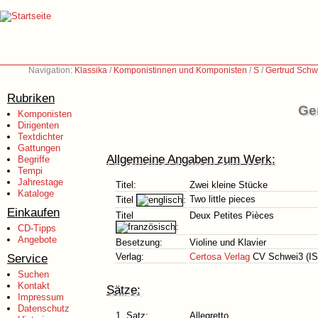
Navigation:
Klassika
/
Komponistinnen und Komponisten
/
S
/
Gertrud Schw
Rubriken
Ge
Komponisten
Dirigenten
Textdichter
Gattungen
Allgemeine Angaben zum Werk:
Begriffe
Tempi
Jahrestage
Titel:
Zwei kleine Stücke
Kataloge
Two little pieces
Titel
:
Einkaufen
Titel
Deux Petites Pièces
:
CD-Tipps
Angebote
Besetzung:
Violine und Klavier
Service
Verlag:
Certosa Verlag
CV Schwei3 (ISM
Suchen
Kontakt
Sätze:
Impressum
Datenschutz
1. Satz:
Allegretto