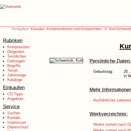
Navigation:
Klassika
/
Komponistinnen und Komponisten
/
S
/
Kurt Schwerts
Rubriken
Kur
Komponisten
Dirigenten
Textdichter
Persönliche Daten:
Gattungen
Begriffe
Tempi
Geburtstag:
25. 
Jahrestage
in W
Kataloge
Einkaufen
Mehr Informatione
CD-Tipps
Angebote
Ausführlicher Lebensl
Service
Suchen
Werkverzeichnis:
Kontakt
Impressum
Werke sortiert nach O
Datenschutz
Werke sortiert nach M