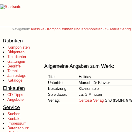
Navigation:
Klassika
/
Komponistinnen und Komponisten
/
S
/
Maria Sehrig
Rubriken
Komponisten
Dirigenten
Textdichter
Gattungen
Allgemeine Angaben zum Werk:
Begriffe
Tempi
Jahrestage
Titel:
Holiday
Kataloge
Untertitel:
Marsch für Klavier
Einkaufen
Besetzung:
Klavier solo
Spieldauer:
ca. 3 Minuten
CD-Tipps
Angebote
Verlag:
Certosa Verlag
Sh3 (ISMN: 979
Service
Suchen
Kontakt
Impressum
Datenschutz