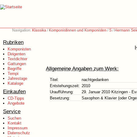
Navigation:
Klassika
/
Komponistinnen und Komponisten
/
S
/
Hermann Seid
Rubriken
Komponisten
Dirigenten
Textdichter
Gattungen
Allgemeine Angaben zum Werk:
Begriffe
Tempi
Jahrestage
Titel:
nachtgedanken
Kataloge
Entstehungszeit:
2010
Einkaufen
Uraufführung:
29. Januar 2010 Kitzingen - Ev
Besetzung:
Saxophon & Klavier (oder Orgel
CD-Tipps
Angebote
Service
Suchen
Kontakt
Impressum
Datenschutz