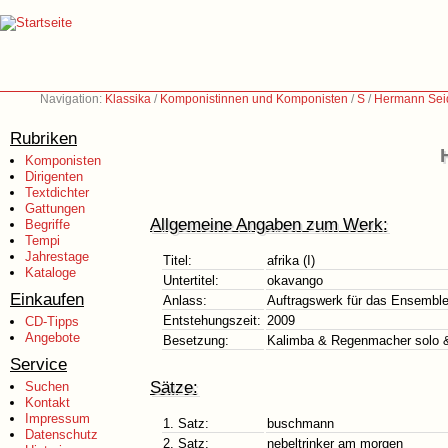
Navigation:
Klassika
/
Komponistinnen und Komponisten
/
S
/
Hermann Seid
Rubriken
Komponisten
Dirigenten
Textdichter
Gattungen
Allgemeine Angaben zum Werk:
Begriffe
Tempi
Jahrestage
Titel:
afrika (I)
Kataloge
Untertitel:
okavango
Einkaufen
Anlass:
Auftragswerk für das Ensemble
Entstehungszeit:
2009
CD-Tipps
Angebote
Besetzung:
Kalimba & Regenmacher solo & S
Service
Sätze:
Suchen
Kontakt
Impressum
1. Satz:
buschmann
Datenschutz
2. Satz:
nebeltrinker am morgen