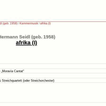
l (geb. 1958)
/
Kammermusik
/
afrika (I)
Hermann Seidl (geb. 1958)
afrika (I)
 „Moravia Cantat“
treichquartett (oder Streichorchester)