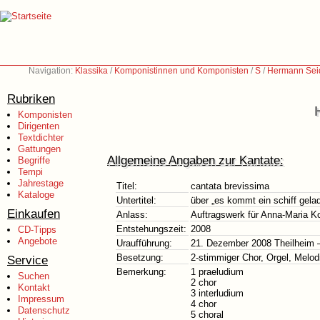
Navigation:
Klassika
/
Komponistinnen und Komponisten
/
S
/
Hermann Seid
Rubriken
Komponisten
Dirigenten
Textdichter
Gattungen
Allgemeine Angaben zur Kantate:
Begriffe
Tempi
Jahrestage
Titel:
cantata brevissima
Kataloge
Untertitel:
über „es kommt ein schiff gela
Einkaufen
Anlass:
Auftragswerk für Anna-Maria K
Entstehungszeit:
2008
CD-Tipps
Angebote
Uraufführung:
21. Dezember 2008 Theilheim –
Besetzung:
2-stimmiger Chor, Orgel, Melod
Service
Bemerkung:
1 praeludium
Suchen
2 chor
Kontakt
3 interludium
Impressum
4 chor
Datenschutz
5 choral