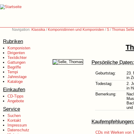
Navigation:
Klassika
/
Komponistinnen und Komponisten
/
S
/
Thomas Selle
Rubriken
Th
Komponisten
Dirigenten
Textdichter
Persönliche Daten:
Gattungen
Begriffe
Tempi
Geburtstag:
23.
Jahrestage
in Z
Kataloge
Todestag:
2. J
in 
Einkaufen
Bemerkung:
Nach
CD-Tipps
Mus
Angebote
Bac
und 
Service
Suchen
Kontakt
Kaufempfehlungen
Impressum
Datenschutz
CDs mit Werken von 