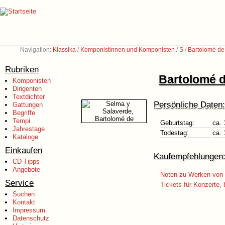
Navigation:
Klassika
/
Komponistinnen und Komponisten
/
S
/
Bartolomé de
Rubriken
Bartolomé d
Komponisten
Dirigenten
Textdichter
Persönliche Daten:
Gattungen
Begriffe
Tempi
Geburtstag:
ca. 
Jahrestage
Todestag:
ca. 
Kataloge
Einkaufen
Kaufempfehlungen
CD-Tipps
Angebote
Noten zu Werken von 
Service
Tickets für Konzerte,
Suchen
Kontakt
Impressum
Datenschutz