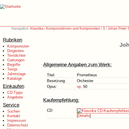
Navigation:
Klassika
/
Komponistinnen und Komponisten
/
S
/
Johan Peter 
Rubriken
Joh
Komponisten
Dirigenten
Textdichter
Gattungen
Allgemeine Angaben zum Werk:
Begriffe
Tempi
Jahrestage
Titel:
Prometheus
Kataloge
Besetzung:
Orchester
Einkaufen
Opus:
op.
50
CD-Tipps
Angebote
Kaufempfehlung:
Service
CD:
Suchen
[
Details
]
Kontakt
Impressum
Datenschutz