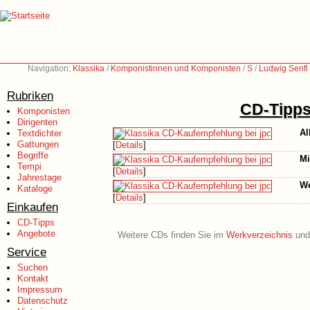
Navigation:
Klassika
/
Komponistinnen und Komponisten
/
S
/
Ludwig Senfl
Rubriken
CD-Tipps 
Komponisten
Dirigenten
Al
Textdichter
Gattungen
[
Details
]
Begriffe
Mi
Tempi
[
Details
]
Jahrestage
We
Kataloge
[
Details
]
Einkaufen
CD-Tipps
Angebote
Weitere CDs finden Sie im
Werkverzeichnis
und 
Service
Suchen
Kontakt
Impressum
Datenschutz