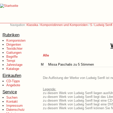
Navigation:
Klassika
/
Komponistinnen und Komponisten
/
S
/
Ludwig Senfl
Rubriken
Komponisten
Dirigenten
Textdichter
Gattungen
Alle
Begriffe
Tempi
M
Missa Paschalis zu 5 Stimmen
Jahrestage
Kataloge
Einkaufen
Die Auflistung der Werke von Ludwig Senfl ist n
CD-Tipps
Angebote
Legende:
Service
zu diesem Werk von Ludwig Senfl liegen ausführ
zu diesem Werk von Ludwig Senfl liegt das Libre
Suchen
zu diesem Werk von Ludwig Senfl liegt eine CD
Kontakt
zu diesem Werk von Ludwig Senfl liegt eine D
Impressum
zu diesem Werk von Ludwig Senfl können Sie N
Datenschutz