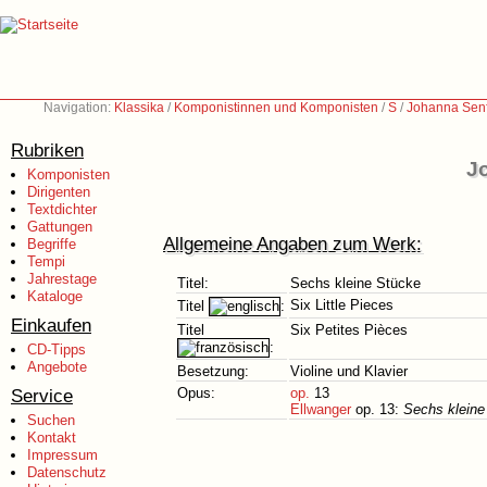
Navigation:
Klassika
/
Komponistinnen und Komponisten
/
S
/
Johanna Senf
Rubriken
Jo
Komponisten
Dirigenten
Textdichter
Gattungen
Allgemeine Angaben zum Werk:
Begriffe
Tempi
Jahrestage
Titel:
Sechs kleine Stücke
Kataloge
Six Little Pieces
Titel
:
Einkaufen
Titel
Six Petites Pièces
:
CD-Tipps
Angebote
Besetzung:
Violine und Klavier
Service
Opus:
op.
13
Ellwanger
op. 13:
Sechs kleine
Suchen
Kontakt
Impressum
Datenschutz