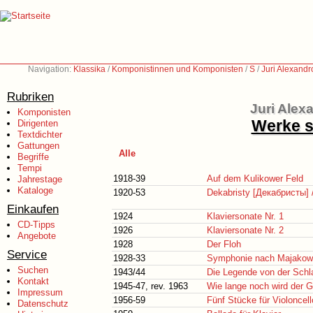
Navigation:
Klassika
/
Komponistinnen und Komponisten
/
S
/
Juri Alexand
Rubriken
Juri Alex
Komponisten
Werke s
Dirigenten
Textdichter
Gattungen
Alle
Begriffe
Tempi
1918-39
Auf dem Kulikower Feld
Jahrestage
Kataloge
1920-53
Dekabristy [Декабристы] 
Einkaufen
1924
Klaviersonate Nr. 1
CD-Tipps
1926
Klaviersonate Nr. 2
Angebote
1928
Der Floh
Service
1928-33
Symphonie nach Majakow
Suchen
1943/44
Die Legende von der Schl
Kontakt
1945-47, rev. 1963
Wie lange noch wird der G
Impressum
1956-59
Fünf Stücke für Violoncell
Datenschutz