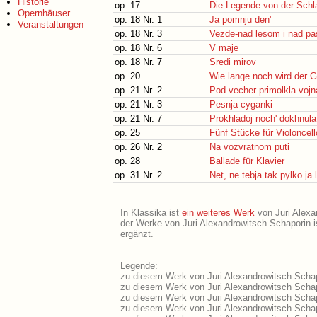
Historie
op. 17
Die Legende von der Schl
Opernhäuser
op. 18 Nr. 1
Ja pomnju den'
Veranstaltungen
op. 18 Nr. 3
Vezde-nad lesom i nad pa
op. 18 Nr. 6
V maje
op. 18 Nr. 7
Sredi mirov
op. 20
Wie lange noch wird der G
op. 21 Nr. 2
Pod vecher primolkla vojn
op. 21 Nr. 3
Pesnja cyganki
op. 21 Nr. 7
Prokhladoj noch' dokhnula
op. 25
Fünf Stücke für Violoncell
op. 26 Nr. 2
Na vozvratnom puti
op. 28
Ballade für Klavier
op. 31 Nr. 2
Net, ne tebja tak pylko ja l
In Klassika ist
ein weiteres Werk
von Juri Alexan
der Werke von Juri Alexandrowitsch Schaporin i
ergänzt.
Legende:
zu diesem Werk von Juri Alexandrowitsch Schapo
zu diesem Werk von Juri Alexandrowitsch Schapo
zu diesem Werk von Juri Alexandrowitsch Schap
zu diesem Werk von Juri Alexandrowitsch Schap