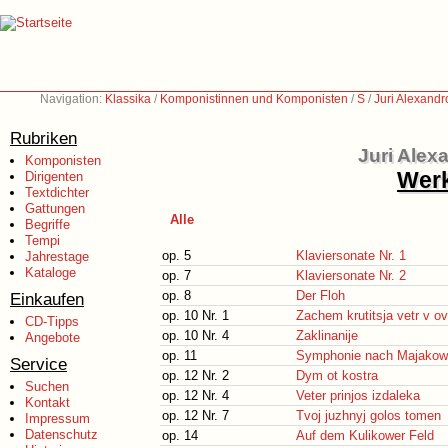
Navigation:
Klassika
/
Komponistinnen und Komponisten
/
S
/
Juri Alexand
Rubriken
Juri Alex
Komponisten
Werk
Dirigenten
Textdichter
Gattungen
Alle
Begriffe
Tempi
op. 5
Klaviersonate Nr. 1
Jahrestage
Kataloge
op. 7
Klaviersonate Nr. 2
op. 8
Der Floh
Einkaufen
op. 10 Nr. 1
Zachem krutitsja vetr v o
CD-Tipps
op. 10 Nr. 4
Zaklinanije
Angebote
op. 11
Symphonie nach Majakow
Service
op. 12 Nr. 2
Dym ot kostra
Suchen
op. 12 Nr. 4
Veter prinjos izdaleka
Kontakt
op. 12 Nr. 7
Tvoj juzhnyj golos tomen
Impressum
Datenschutz
op. 14
Auf dem Kulikower Feld