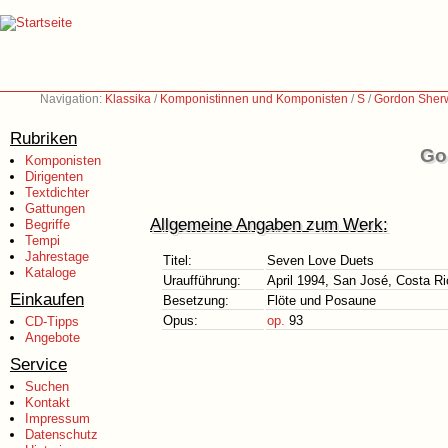
Navigation:
Klassika
/
Komponistinnen und Komponisten
/
S
/
Gordon Sher
Rubriken
Go
Komponisten
Dirigenten
Textdichter
Gattungen
Allgemeine Angaben zum Werk:
Begriffe
Tempi
Jahrestage
Titel:
Seven Love Duets
Kataloge
Uraufführung:
April 1994, San José, Costa Ri
Einkaufen
Besetzung:
Flöte und Posaune
Opus:
op.
93
CD-Tipps
Angebote
Service
Suchen
Kontakt
Impressum
Datenschutz