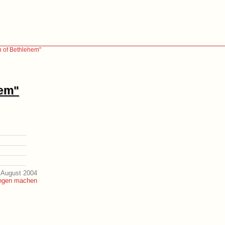
n of Bethlehem"
hem"
 August 2004