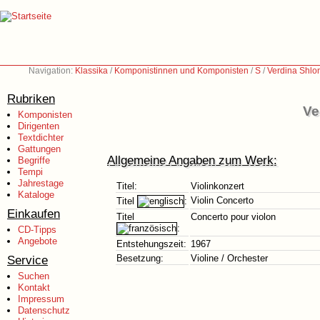
Navigation:
Klassika
/
Komponistinnen und Komponisten
/
S
/
Verdina Shlo
Rubriken
Ve
Komponisten
Dirigenten
Textdichter
Gattungen
Allgemeine Angaben zum Werk:
Begriffe
Tempi
Jahrestage
Titel:
Violinkonzert
Kataloge
Violin Concerto
Titel
:
Einkaufen
Titel
Concerto pour violon
:
CD-Tipps
Angebote
Entstehungszeit:
1967
Service
Besetzung:
Violine / Orchester
Suchen
Kontakt
Impressum
Datenschutz