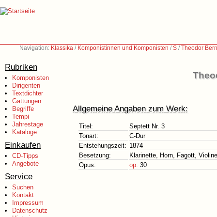
Navigation:
Klassika
/
Komponistinnen und Komponisten
/
S
/
Theodor Bern
Rubriken
Theod
Komponisten
Dirigenten
Textdichter
Gattungen
Allgemeine Angaben zum Werk:
Begriffe
Tempi
Jahrestage
Titel:
Septett Nr. 3
Kataloge
Tonart:
C-Dur
Einkaufen
Entstehungszeit:
1874
Besetzung:
Klarinette, Horn, Fagott, Violin
CD-Tipps
Angebote
Opus:
op.
30
Service
Suchen
Kontakt
Impressum
Datenschutz