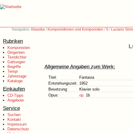
Navigation:
Klassika
/
Komponistinnen und Komponisten
/
S
/
Luciano Simo
Rubriken
L
Komponisten
Dirigenten
Textdichter
Gattungen
Allgemeine Angaben zum Werk:
Begriffe
Tempi
Jahrestage
Titel:
Fantasia
Kataloge
Entstehungszeit:
1952
Einkaufen
Besetzung:
Klavier solo
Opus:
op.
1b
CD-Tipps
Angebote
Service
Suchen
Kontakt
Impressum
Datenschutz