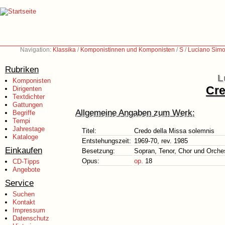
Navigation:
Klassika
/
Komponistinnen und Komponisten
/
S
/
Luciano Simo
Rubriken
L
Komponisten
Cre
Dirigenten
Textdichter
Gattungen
Allgemeine Angaben zum Werk:
Begriffe
Tempi
Jahrestage
Titel:
Credo della Missa solemnis
Kataloge
Entstehungszeit:
1969-70, rev. 1985
Einkaufen
Besetzung:
Sopran, Tenor, Chor und Orche
Opus:
op.
18
CD-Tipps
Angebote
Service
Suchen
Kontakt
Impressum
Datenschutz