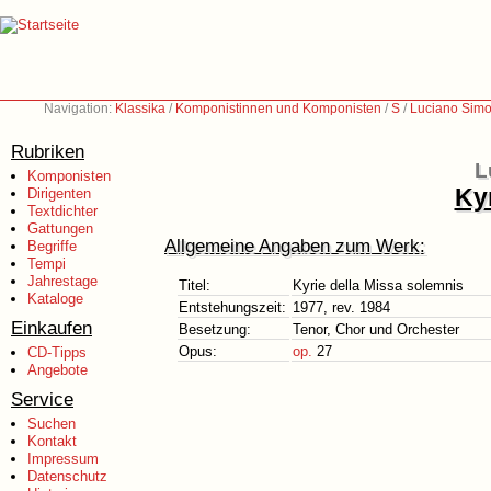
Navigation:
Klassika
/
Komponistinnen und Komponisten
/
S
/
Luciano Simo
Rubriken
L
Komponisten
Ky
Dirigenten
Textdichter
Gattungen
Allgemeine Angaben zum Werk:
Begriffe
Tempi
Jahrestage
Titel:
Kyrie della Missa solemnis
Kataloge
Entstehungszeit:
1977, rev. 1984
Einkaufen
Besetzung:
Tenor, Chor und Orchester
Opus:
op.
27
CD-Tipps
Angebote
Service
Suchen
Kontakt
Impressum
Datenschutz