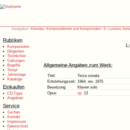
Navigation:
Klassika
/
Komponistinnen und Komponisten
/
S
/
Luciano Simo
Rubriken
L
Komponisten
Dirigenten
Textdichter
Gattungen
Allgemeine Angaben zum Werk:
Begriffe
Tempi
Jahrestage
Titel:
Terza sonata
Kataloge
Entstehungszeit:
1964, rev. 1975
Einkaufen
Besetzung:
Klavier solo
Opus:
op.
13
CD-Tipps
Angebote
Service
Suchen
Kontakt
Impressum
Datenschutz