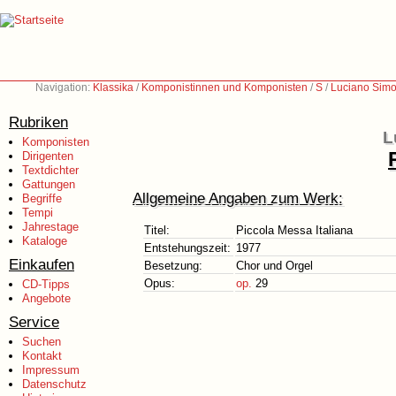
Navigation:
Klassika
/
Komponistinnen und Komponisten
/
S
/
Luciano Simo
Rubriken
L
Komponisten
Dirigenten
Textdichter
Gattungen
Allgemeine Angaben zum Werk:
Begriffe
Tempi
Jahrestage
Titel:
Piccola Messa Italiana
Kataloge
Entstehungszeit:
1977
Einkaufen
Besetzung:
Chor und Orgel
Opus:
op.
29
CD-Tipps
Angebote
Service
Suchen
Kontakt
Impressum
Datenschutz