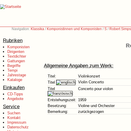
Navigation:
Klassika
/
Komponistinnen und Komponisten
/
S
/
Robert Simps
Rubriken
R
Komponisten
Dirigenten
Textdichter
Gattungen
Allgemeine Angaben zum Werk:
Begriffe
Tempi
Jahrestage
Titel:
Violinkonzert
Kataloge
Violin Concerto
Titel
:
Einkaufen
Titel
Concerto pour violon
:
CD-Tipps
Angebote
Entstehungszeit:
1959
Service
Besetzung:
Violine und Orchester
Bemerkung:
zurückgezogen
Suchen
Kontakt
Impressum
Datenschutz