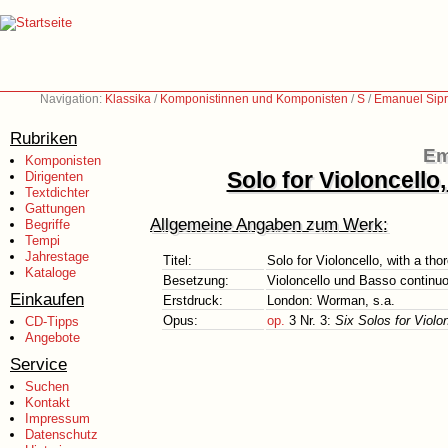
Navigation:
Klassika
/
Komponistinnen und Komponisten
/
S
/
Emanuel Sipr
Rubriken
Em
Komponisten
Solo for Violoncello
Dirigenten
Textdichter
Gattungen
Allgemeine Angaben zum Werk:
Begriffe
Tempi
Jahrestage
Titel:
Solo for Violoncello, with a th
Kataloge
Besetzung:
Violoncello und Basso continu
Einkaufen
Erstdruck:
London: Worman, s.a.
Opus:
op.
3 Nr. 3:
Six Solos for Violo
CD-Tipps
Angebote
Service
Suchen
Kontakt
Impressum
Datenschutz