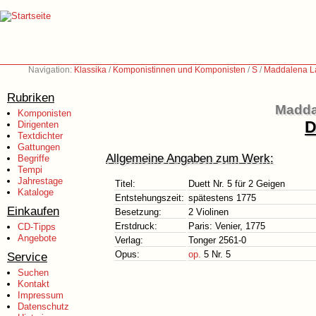
Navigation:
Klassika
/
Komponistinnen und Komponisten
/
S
/
Maddalena L
Rubriken
Madda
Komponisten
D
Dirigenten
Textdichter
Gattungen
Allgemeine Angaben zum Werk:
Begriffe
Tempi
Jahrestage
Titel:
Duett Nr. 5 für 2 Geigen
Kataloge
Entstehungszeit:
spätestens 1775
Einkaufen
Besetzung:
2 Violinen
Erstdruck:
Paris: Venier, 1775
CD-Tipps
Angebote
Verlag:
Tonger 2561-0
Opus:
op.
5 Nr. 5
Service
Suchen
Kontakt
Impressum
Datenschutz