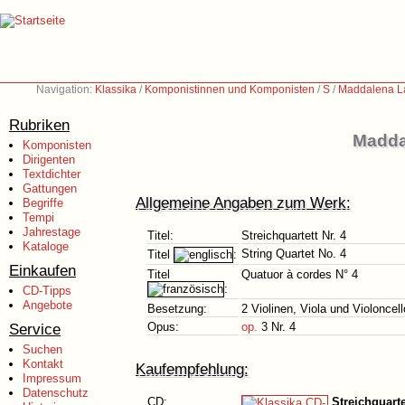
Navigation:
Klassika
/
Komponistinnen und Komponisten
/
S
/
Maddalena L
Rubriken
Madda
Komponisten
Dirigenten
Textdichter
Gattungen
Allgemeine Angaben zum Werk:
Begriffe
Tempi
Jahrestage
Titel:
Streichquartett Nr. 4
Kataloge
String Quartet No. 4
Titel
:
Einkaufen
Titel
Quatuor à cordes N° 4
:
CD-Tipps
Angebote
Besetzung:
2 Violinen, Viola und Violoncell
Service
Opus:
op.
3 Nr. 4
Suchen
Kontakt
Kaufempfehlung:
Impressum
Datenschutz
CD:
Streichquarte