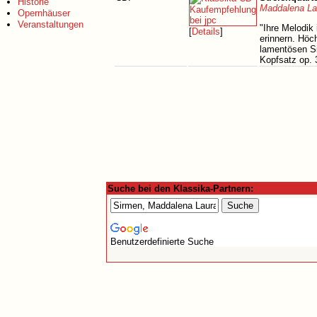
Historie
Maddalena La
Opernhäuser
Veranstaltungen
"Ihre Melodik
[
Details
]
erinnern. Höc
lamentösen Si
Kopfsatz op. 3
Suche bei den Klassika-Partnern:
Benutzerdefinierte Suche