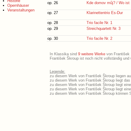
Historie
op. 26
Kde domov můj? / Wo ist
Opernhäuser
Veranstaltungen
op. 27
Klarinettentrio Es-Dur
op. 28
Trio facile Nr. 1
op. 29
Streichquartett Nr. 3
op. 30
Trio facile Nr. 2
In Klassika sind
9 weitere Werke
von František Š
František Škroup ist noch nicht vollständig und
Legende:
zu diesem Werk von František Škroup liegen aus
zu diesem Werk von František Škroup liegt das 
zu diesem Werk von František Škroup liegt ein
zu diesem Werk von František Škroup liegt ei
zu diesem Werk von František Škroup können S