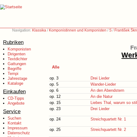
Navigation:
Klassika
/
Komponistinnen und Komponisten
/
S
/
František Šk
Rubriken
Fr
Komponisten
Werk
Dirigenten
Textdichter
Gattungen
Alle
Begriffe
Tempi
op. 3
Drei Lieder
Jahrestage
Kataloge
op. 5
Wander-Lieder
op. 6
An den Abendstern
Einkaufen
op. 12
An die Natur
CD-Tipps
op. 15
Liebes Thal, warum so stil
Angebote
op. 23
Drei Lieder
Service
Suchen
op. 24
Streichquartett Nr. 1
Kontakt
Impressum
op. 25
Streichquartett Nr. 2
Datenschutz