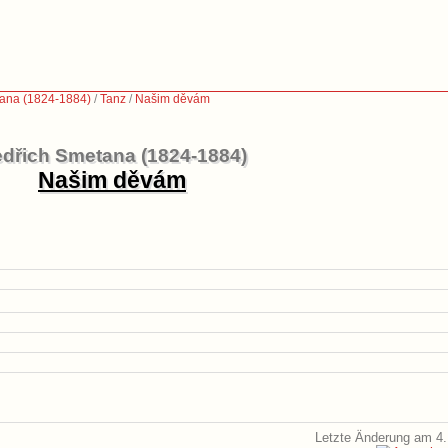
ana (1824-1884)
/
Tanz
/
Našim děvám
dřich Smetana (1824-1884)
Našim děvám
Letzte Änderung am 4.