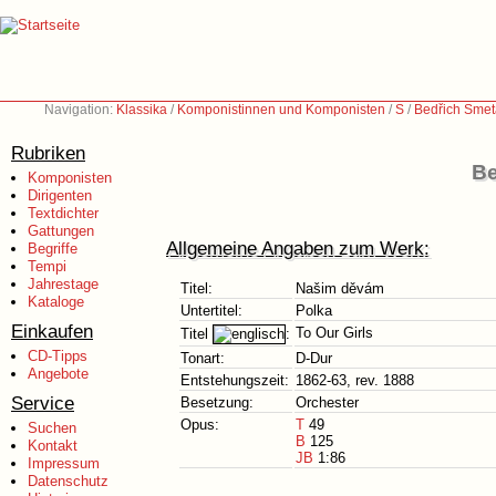
Navigation:
Klassika
/
Komponistinnen und Komponisten
/
S
/
Bedřich Smet
Rubriken
Be
Komponisten
Dirigenten
Textdichter
Gattungen
Allgemeine Angaben zum Werk:
Begriffe
Tempi
Jahrestage
Titel:
Našim děvám
Kataloge
Untertitel:
Polka
Einkaufen
To Our Girls
Titel
:
CD-Tipps
Tonart:
D-Dur
Angebote
Entstehungszeit:
1862-63, rev. 1888
Service
Besetzung:
Orchester
Opus:
T
49
Suchen
B
125
Kontakt
JB
1:86
Impressum
Datenschutz