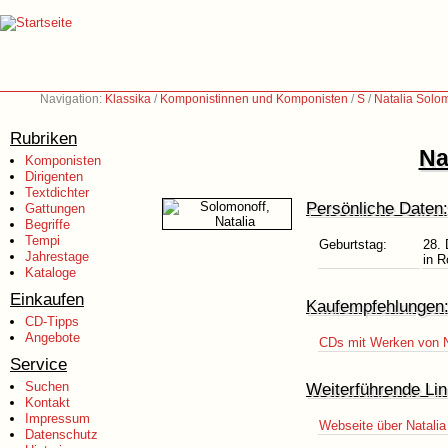
Navigation:
Klassika
/
Komponistinnen und Komponisten
/
S
/
Natalia Solo
Rubriken
Na
Komponisten
Dirigenten
Textdichter
Persönliche Daten:
Gattungen
Begriffe
Tempi
Geburtstag:
28.
Jahrestage
in R
Kataloge
Einkaufen
Kaufempfehlungen
CD-Tipps
Angebote
CDs mit Werken von N
Service
Suchen
Weiterführende Lin
Kontakt
Impressum
Webseite über Natali
Datenschutz