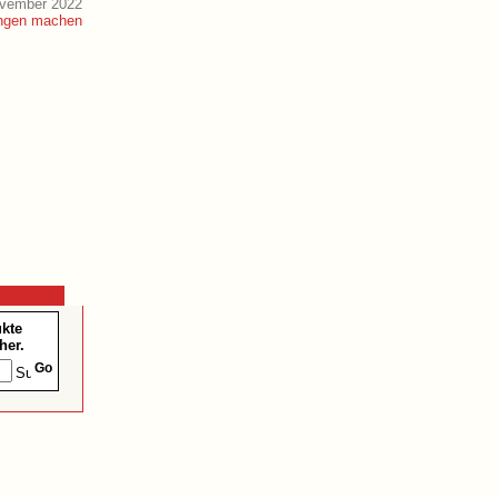
ovember 2022
ukte
her.
Go