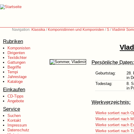
Navigation:
Klassika
/
Komponistinnen und Komponisten
/
S
/
Vladimír Som
Rubriken
Vlad
Komponisten
Dirigenten
Textdichter
Persönliche Daten:
Gattungen
Begriffe
Tempi
Geburtstag:
28. 
Jahrestage
in D
Kataloge
Todestag:
8. 
in P
Einkaufen
CD-Tipps
Angebote
Werkverzeichnis:
Service
Werke sortiert nach O
Suchen
Werke sortiert nach M
Kontakt
Werke sortiert nach E
Impressum
Datenschutz
Werke sortiert nach Ti