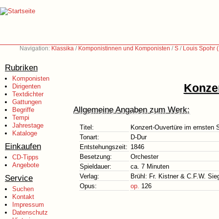
Navigation:
Klassika
/
Komponistinnen und Komponisten
/
S
/
Louis Spohr 
Rubriken
Komponisten
Konzer
Dirigenten
Textdichter
Gattungen
Allgemeine Angaben zum Werk:
Begriffe
Tempi
Jahrestage
Titel:
Konzert-Ouvertüre im ernsten S
Kataloge
Tonart:
D-Dur
Einkaufen
Entstehungszeit:
1846
Besetzung:
Orchester
CD-Tipps
Angebote
Spieldauer:
ca. 7 Minuten
Verlag:
Brühl: Fr. Kistner & C.F.W. Sie
Service
Opus:
op.
126
Suchen
Kontakt
Impressum
Datenschutz