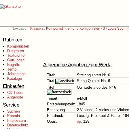
Navigation:
Klassika
/
Komponistinnen und Komponisten
/
S
/
Louis Spohr 
Rubriken
Komponisten
Dirigenten
Textdichter
Gattungen
Allgemeine Angaben zum Werk:
Begriffe
Tempi
Jahrestage
Titel:
Streichquintett Nr. 6
Kataloge
String Quintet No. 6
Titel
:
Einkaufen
Titel
Quintette à cordes N° 6
:
CD-Tipps
Angebote
Tonart:
e-Moll
Service
Entstehungszeit:
1845
Besetzung:
2 Violinen, 2 Violas und Violon
Suchen
Erstdruck:
Leipzig: Breitkopf & Härtel, 18
Kontakt
Impressum
Opus:
op.
129
Datenschutz