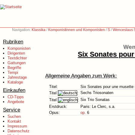
Navigation:
Klassika
/
Komponistinnen und Komponisten
/
S
/
Wenceslaus S
Rubriken
Wen
Komponisten
Six Sonates pour 
Dirigenten
Textdichter
Gattungen
Begriffe
Tempi
Allgemeine Angaben zum Werk:
Jahrestage
Kataloge
Titel:
Six Sonates pour une musette o
Einkaufen
Sechs Triosonaten
Titel
:
CD-Tipps
Six Trio Sonatas
Titel
:
Angebote
Erstdruck:
Paris: Le Clerc, s.a.
Service
Opus:
op.
6
Suchen
Kontakt
Impressum
Datenschutz