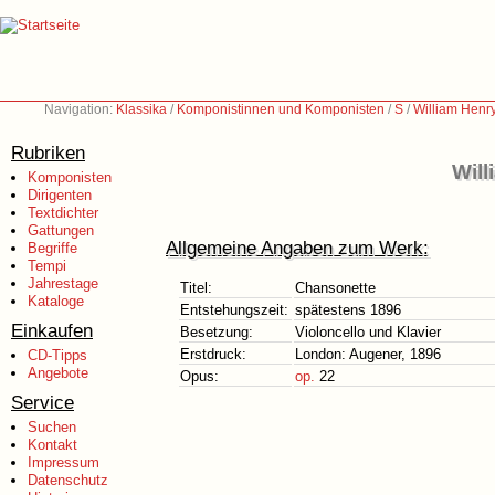
Navigation:
Klassika
/
Komponistinnen und Komponisten
/
S
/
William Henr
Rubriken
Will
Komponisten
Dirigenten
Textdichter
Gattungen
Allgemeine Angaben zum Werk:
Begriffe
Tempi
Jahrestage
Titel:
Chansonette
Kataloge
Entstehungszeit:
spätestens 1896
Einkaufen
Besetzung:
Violoncello und Klavier
Erstdruck:
London: Augener, 1896
CD-Tipps
Angebote
Opus:
op.
22
Service
Suchen
Kontakt
Impressum
Datenschutz