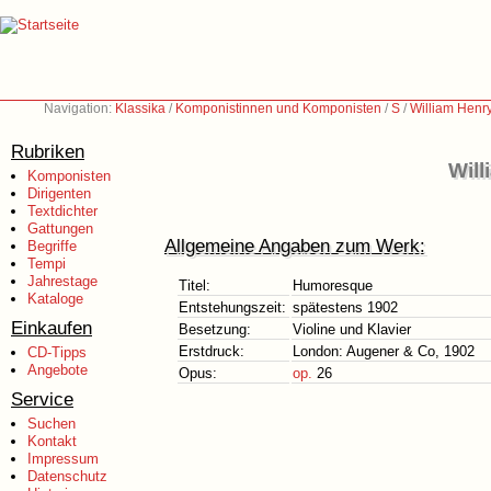
Navigation:
Klassika
/
Komponistinnen und Komponisten
/
S
/
William Henr
Rubriken
Will
Komponisten
Dirigenten
Textdichter
Gattungen
Allgemeine Angaben zum Werk:
Begriffe
Tempi
Jahrestage
Titel:
Humoresque
Kataloge
Entstehungszeit:
spätestens 1902
Einkaufen
Besetzung:
Violine und Klavier
Erstdruck:
London: Augener & Co, 1902
CD-Tipps
Angebote
Opus:
op.
26
Service
Suchen
Kontakt
Impressum
Datenschutz