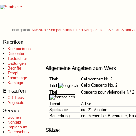
Navigation:
Klassika
/
Komponistinnen und Komponisten
/
S
/
Carl Stamitz
Rubriken
Komponisten
Dirigenten
Textdichter
Gattungen
Allgemeine Angaben zum Werk:
Begriffe
Tempi
Jahrestage
Titel:
Cellokonzert Nr. 2
Kataloge
Cello Concerto No. 2
Titel
:
Einkaufen
Titel
Concerto pour violoncelle N° 2
:
CD-Tipps
Angebote
Tonart:
A-Dur
Service
Spieldauer:
ca. 21 Minuten
Bemerkung:
erschienen bei Bärenreiter, Kas
Suchen
Kontakt
Impressum
Sätze:
Datenschutz