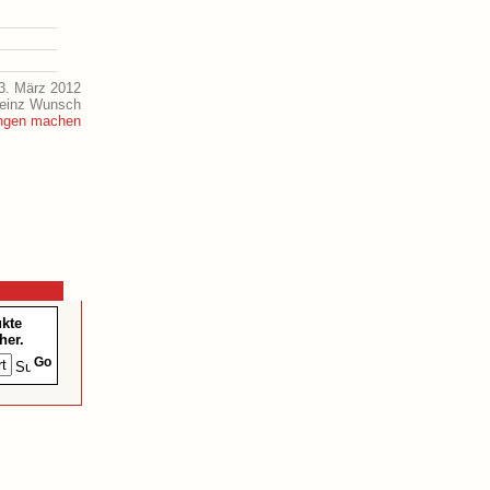
3. März 2012
Heinz Wunsch
ukte
her.
Go