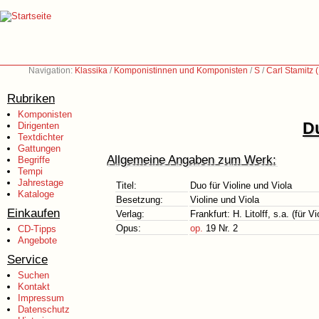
Navigation:
Klassika
/
Komponistinnen und Komponisten
/
S
/
Carl Stamitz
Rubriken
Komponisten
Du
Dirigenten
Textdichter
Gattungen
Allgemeine Angaben zum Werk:
Begriffe
Tempi
Jahrestage
Titel:
Duo für Violine und Viola
Kataloge
Besetzung:
Violine und Viola
Einkaufen
Verlag:
Frankfurt: H. Litolff, s.a. (für
Opus:
op.
19 Nr. 2
CD-Tipps
Angebote
Service
Suchen
Kontakt
Impressum
Datenschutz