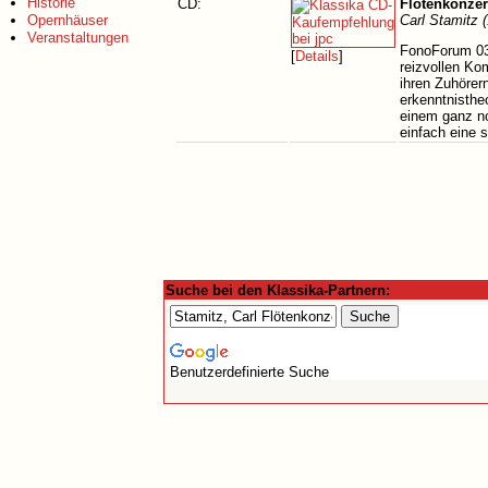
Historie
CD:
Flötenkonzer
Opernhäuser
Carl Stamitz 
Veranstaltungen
FonoForum 03
[
Details
]
reizvollen Ko
ihren Zuhörer
erkenntnistheo
einem ganz n
einfach eine 
Suche bei den Klassika-Partnern:
Benutzerdefinierte Suche