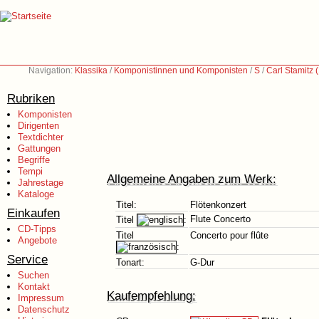
Navigation:
Klassika
/
Komponistinnen und Komponisten
/
S
/
Carl Stamitz
Rubriken
Komponisten
Dirigenten
Textdichter
Gattungen
Begriffe
Tempi
Allgemeine Angaben zum Werk:
Jahrestage
Kataloge
Titel:
Flötenkonzert
Einkaufen
Flute Concerto
Titel
:
CD-Tipps
Titel
Concerto pour flûte
Angebote
:
Service
Tonart:
G-Dur
Suchen
Kontakt
Kaufempfehlung:
Impressum
Datenschutz