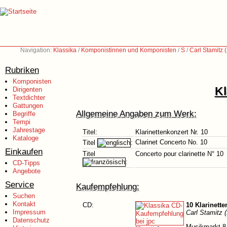
Navigation:
Klassika
/
Komponistinnen und Komponisten
/
S
/
Carl Stamitz
Rubriken
Komponisten
Kl
Dirigenten
Textdichter
Gattungen
Allgemeine Angaben zum Werk:
Begriffe
Tempi
Jahrestage
Titel:
Klarinettenkonzert Nr. 10
Kataloge
Clarinet Concerto No. 10
Titel
:
Einkaufen
Titel
Concerto pour clarinette N° 10
:
CD-Tipps
Angebote
Service
Kaufempfehlung:
Suchen
Kontakt
CD:
10 Klarinett
Impressum
Carl Stamitz 
Datenschutz
Musikmarkt 8 