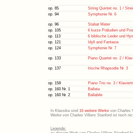
op. 85
String Quintet no. 1 / Stre
op. 94
Symphonie Nr. 6
op. 96
Stabat Mater
op. 105
6 kurze Präludien und Pos
op. 113
6 biblische Lieder und H
op. 121
Idyll and Fantasia
op. 124
Symphonie Nr. 7
op. 133
Piano Quartet no. 2 / Klavi
op. 137
Irische Rhapsodie Nr. 3
op. 158
Piano Trio no. 3 / Klaviertr
op. 160 Nr. 1
Ballata
op. 160 Nr. 2
Ballabile
In Klassika sind
16 weitere Werke
von Charles Vi
Werke von Charles Villiers Stanford ist noch ni
Legende:
zu diesem Werk von Charles Villiers Stanford li