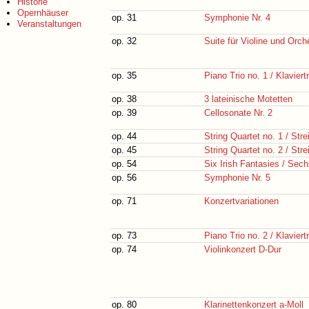
Historie
Opernhäuser
op. 31
Symphonie Nr. 4
Veranstaltungen
op. 32
Suite für Violine und Orch
op. 35
Piano Trio no. 1 / Klaviertr
op. 38
3 lateinische Motetten
op. 39
Cellosonate Nr. 2
op. 44
String Quartet no. 1 / Stre
op. 45
String Quartet no. 2 / Stre
op. 54
Six Irish Fantasies / Sech
op. 56
Symphonie Nr. 5
op. 71
Konzertvariationen
op. 73
Piano Trio no. 2 / Klaviertr
op. 74
Violinkonzert D-Dur
op. 80
Klarinettenkonzert a-Moll