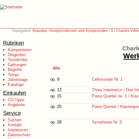
Navigation:
Klassika
/
Komponistinnen und Komponisten
/
S
/
Charles Villi
Rubriken
Charle
Komponisten
Werk
Dirigenten
Textdichter
Gattungen
Alle
Begriffe
Tempi
op. 9
Cellosonate Nr. 1
Jahrestage
Kataloge
op. 13
Three Intermezzi / Drei In
Einkaufen
op. 15
Piano Quartet no. 1 / Klavi
CD-Tipps
Angebote
op. 25
Piano Quintet / Klavierquin
Service
Suchen
op. 28
Symphonie Nr. 3
Kontakt
Impressum
Datenschutz